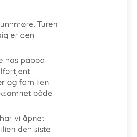
å Sunnmøre. Turen
pig er den
me hos pappa
fortjent
r og familien
erksomhet både
 har vi åpnet
lien den siste