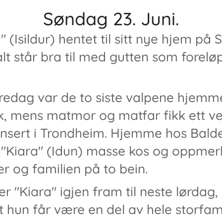
Søndag 23. Juni.
" (Isildur) hentet til sitt nye hjem p
 alt står bra til med gutten som forelø
 fredag var de to siste valpene hjem
, mens matmor og matfar fikk ett vel
nsert i Trondheim. Hjemme hos Balde
g "Kiara" (Idun) masse kos og oppm
r og familien på to bein.
r "Kiara" igjen fram til neste lørdag,
t hun får være en del av hele storfami