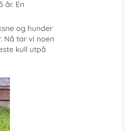
 år. En
voksne og hunder
. Nå tar vi noen
este kull utpå