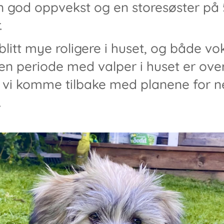
en god oppvekst og en storesøster på 5
.
 blitt mye roligere i huset, og både 
 en periode med valper i huset er over
il vi komme tilbake med planene for n
.