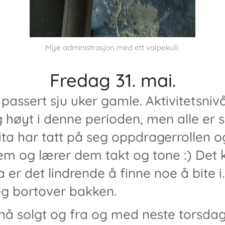
Mye administrasjon med ett valpekull.
Fredag 31. mai.
assert sju uker gamle. Aktivitetsnivå
g høyt i denne perioden, men alle er 
Zita har tatt på seg oppdragerrollen 
em og lærer dem takt og tone :) Det kl
 er det lindrende å finne noe å bite i.
g bortover bakken.
 nå solgt og fra og med neste torsd