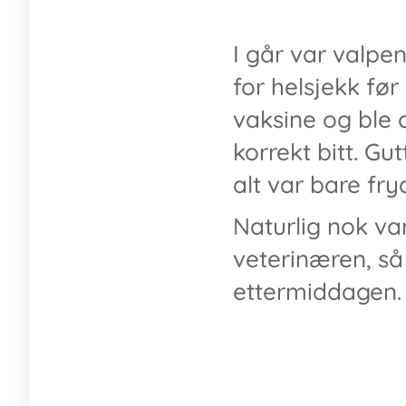
I går var valpen
for helsjekk før
vaksine og ble c
korrekt bitt. Gu
alt var bare f
Naturlig nok var
veterinæren, så
ettermiddagen.