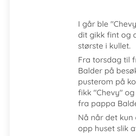
I går ble "Chevy
dit gikk fint og
største i kullet.
Fra torsdag til
Balder på besøk
pusterom på ko
fikk "Chevy" o
fra pappa Balde
Nå når det kun e
opp huset slik a