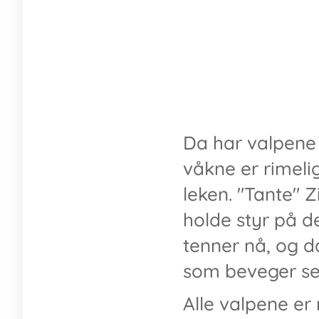
Da har valpene p
våkne er rimeli
leken. "Tante" 
holde styr på d
tenner nå, og da
som beveger se
Alle valpene er