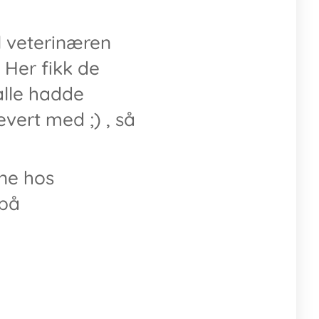
il veterinæren
. Her fikk de
alle hadde
evert med ;) , så
ene hos
 på