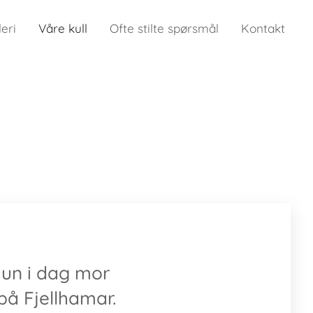
leri
Våre kull
Ofte stilte spørsmål
Kontakt
 hun i dag mor
 på Fjellhamar.